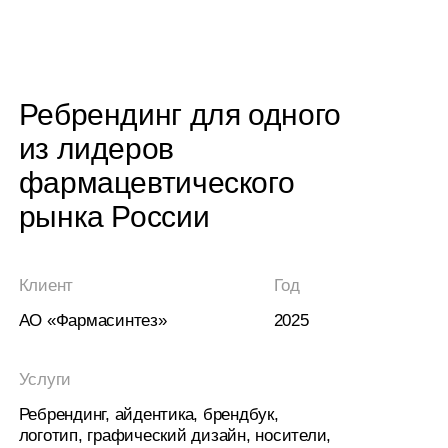
Ребрендинг для одного
из лидеров
фармацевтического
рынка России
Клиент
Год
АО «Фармасинтез»
2025
Услуги
Ребрендинг, айдентика, брендбук,
логотип, графический дизайн, носители,
презентация
Описание
Фармасинтез — одна из ведущих российских
биофармацевтических компаний с семью заводами в
России, специализирующаяся на разработке и
производстве социально значимых лекарственных
препаратов. К 30-летию компании необходимо было
провести ребрендинг и сформировать новый